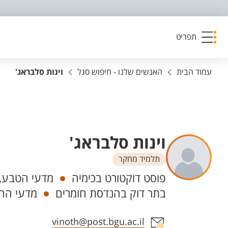
פריט נגישות
תפריט
עמוד הבית
האנשים שלנו - חיפוש סגל
וינות סלבראג'
וינות סלבראג'
תלמיד מחקר
יחידות
פוסט דוקטורט בכימיה
מדעי הטבע, 
בתר דוק בהנדסת חומרים
מדעי הה
אזור צור קשר עם איש הסגל
vinoth@post.bgu.ac.il