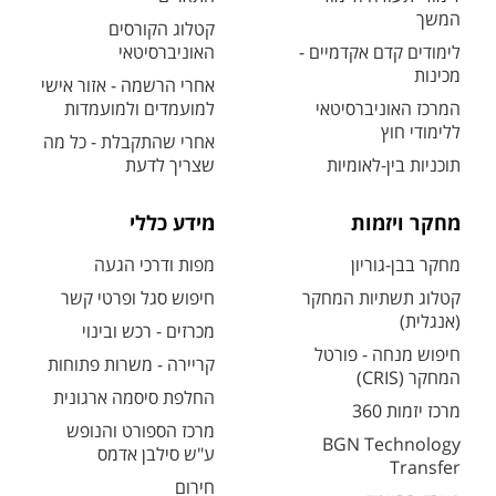
המשך
קטלוג הקורסים
לימודים קדם אקדמיים -
האוניברסיטאי
מכינות
אחרי הרשמה - אזור אישי
המרכז האוניברסיטאי
למועמדים ולמועמדות
ללימודי חוץ
אחרי שהתקבלת - כל מה
תוכניות בין-לאומיות
שצריך לדעת
מחקר ויזמות
מידע כללי
מחקר בבן-גוריון
מפות ודרכי הגעה
קטלוג תשתיות המחקר
חיפוש סגל ופרטי קשר
(אנגלית)
מכרזים - רכש ובינוי
חיפוש מנחה - פורטל
קריירה - משרות פתוחות
המחקר (CRIS)
החלפת סיסמה ארגונית
מרכז יזמות 360
מרכז הספורט והנופש
BGN Technology
ע"ש סילבן אדמס
Transfer
חירום