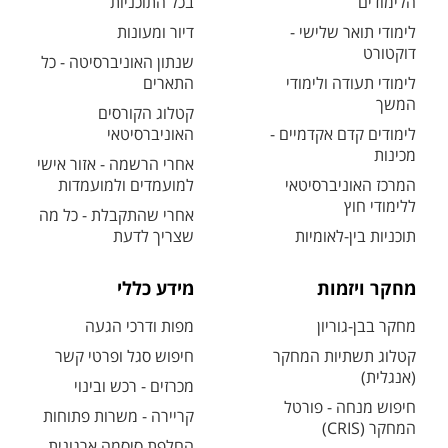
הלימודים
בכל התוכניות
לימודי תואר שלישי -
דיור ומעונות
דוקטורט
שנתון האוניברסיטה - כל
לימודי תעודה ולימודי
התארים
המשך
קטלוג הקורסים
לימודים קדם אקדמיים -
האוניברסיטאי
מכינות
אחרי הרשמה - אזור אישי
המרכז האוניברסיטאי
למועמדים ולמועמדות
ללימודי חוץ
אחרי שהתקבלת - כל מה
תוכניות בין-לאומיות
שצריך לדעת
מחקר ויזמות
מידע כללי
מחקר בבן-גוריון
מפות ודרכי הגעה
קטלוג תשתיות המחקר
חיפוש סגל ופרטי קשר
(אנגלית)
מכרזים - רכש ובינוי
חיפוש מנחה - פורטל
קריירה - משרות פתוחות
המחקר (CRIS)
החלפת סיסמה ארגונית