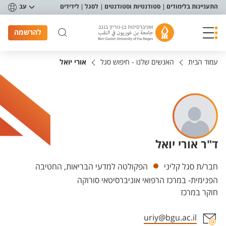
פריט נגישות
התעניינות בלימודים
סטודנטיות וסטודנטים
לסגל
לידידים
עב
להרשמה
עמוד הבית
האנשים שלנו - חיפוש סגל
אורי יואל
ד"ר אורי יואל
יחידות
חבר/ת סגל קליני
הפקולטה למדעי הבריאות, החטיבה
הפנימית- במרכז הרפואי אוניברסיטאי סורוקה
חוקר במרכז
uriy@bgu.ac.il