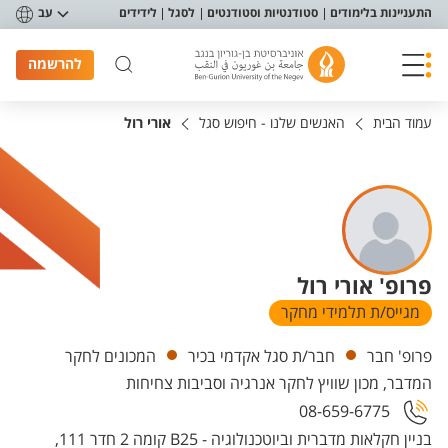
פריט נגישות
התעניינות בלימודים
סטודנטיות וסטודנטים
לסגל
לידידים
עב
להרשמה
עמוד הבית
האנשים שלנו - חיפוש סגל
אורי רול
פרופ' אורי רול
מגייס/ת תלמידי מחקר
יחידות
פרופ' חבר
חבר/ת סגל אקדמי בכיר
המכונים לחקר
המדבר, מכון שוויץ לחקר אנרגיה וסביבות צחיחות
08-659-6775
בניין חקלאות מדברית וביוטכנולוגיה - B25 קומה 2 חדר 111,