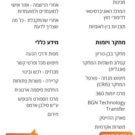
מכינות
אחרי הרשמה - אזור אישי
המרכז האוניברסיטאי
למועמדים ולמועמדות
ללימודי חוץ
אחרי שהתקבלת - כל מה
תוכניות בין-לאומיות
שצריך לדעת
מחקר ויזמות
מידע כללי
מחקר בבן-גוריון
מפות ודרכי הגעה
קטלוג תשתיות המחקר
חיפוש סגל ופרטי קשר
(אנגלית)
מכרזים - רכש ובינוי
חיפוש מנחה - פורטל
קריירה - משרות פתוחות
המחקר (CRIS)
החלפת סיסמה ארגונית
מרכז יזמות 360
מרכז הספורט והנופש
BGN Technology
ע"ש סילבן אדמס
Transfer
חירום
פארק ההייטק
משרות אקדמיות