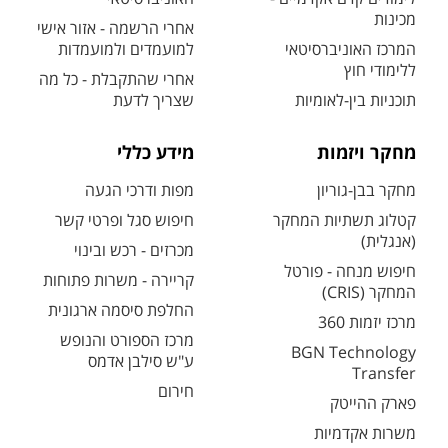
מכינות
אחרי הרשמה - אזור אישי
המרכז האוניברסיטאי
למועמדים ולמועמדות
ללימודי חוץ
אחרי שהתקבלת - כל מה
תוכניות בין-לאומיות
שצריך לדעת
מחקר ויזמות
מידע כללי
מחקר בבן-גוריון
מפות ודרכי הגעה
קטלוג תשתיות המחקר
חיפוש סגל ופרטי קשר
(אנגלית)
מכרזים - רכש ובינוי
חיפוש מנחה - פורטל
קריירה - משרות פתוחות
המחקר (CRIS)
החלפת סיסמה ארגונית
מרכז יזמות 360
מרכז הספורט והנופש
BGN Technology
ע"ש סילבן אדמס
Transfer
חירום
פארק ההייטק
משרות אקדמיות