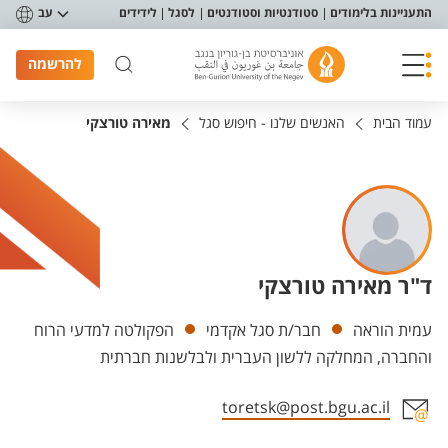
פריט נגישות
התעניינות בלימודים
סטודנטיות וסטודנטים
לסגל
לידידים
עב
להרשמה
עמוד הבית
האנשים שלנו - חיפוש סגל
מאירה טורצקי
ד"ר מאירה טורצקי
יחידות
עמית הוראה
חבר/ת סגל אקדמי
הפקולטה למדעי הרוח
והחברה, המחלקה ללשון העברית ולבלשנות חברתית
toretsk@post.bgu.ac.il
אזור צור קשר עם איש הסגל