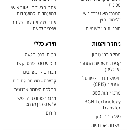
מכינות
אחרי הרשמה - אזור אישי
המרכז האוניברסיטאי
למועמדים ולמועמדות
ללימודי חוץ
אחרי שהתקבלת - כל מה
תוכניות בין-לאומיות
שצריך לדעת
מחקר ויזמות
מידע כללי
מחקר בבן-גוריון
מפות ודרכי הגעה
קטלוג תשתיות המחקר
חיפוש סגל ופרטי קשר
(אנגלית)
מכרזים - רכש ובינוי
חיפוש מנחה - פורטל
קריירה - משרות פתוחות
המחקר (CRIS)
החלפת סיסמה ארגונית
מרכז יזמות 360
מרכז הספורט והנופש
BGN Technology
ע"ש סילבן אדמס
Transfer
חירום
פארק ההייטק
משרות אקדמיות