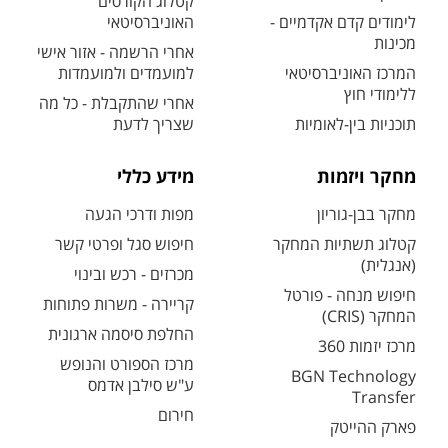
קטלוג הקורסים
לימודים קדם אקדמיים -
האוניברסיטאי
מכינות
אחרי הרשמה - אזור אישי
המרכז האוניברסיטאי
למועמדים ולמועמדות
ללימודי חוץ
אחרי שהתקבלת - כל מה
תוכניות בין-לאומיות
שצריך לדעת
מחקר ויזמות
מידע כללי
מחקר בבן-גוריון
מפות ודרכי הגעה
קטלוג תשתיות המחקר
חיפוש סגל ופרטי קשר
(אנגלית)
מכרזים - רכש ובינוי
חיפוש מנחה - פורטל
קריירה - משרות פתוחות
המחקר (CRIS)
החלפת סיסמה ארגונית
מרכז יזמות 360
מרכז הספורט והנופש
BGN Technology
ע"ש סילבן אדמס
Transfer
חירום
פארק ההייטק