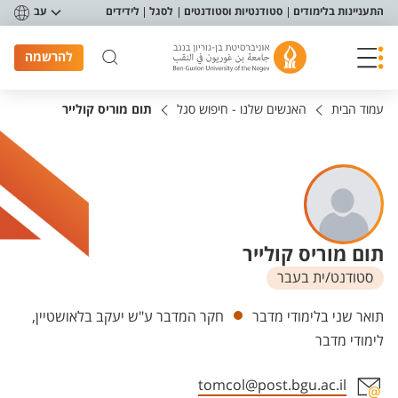
פריט נגישות
התעניינות בלימודים
סטודנטיות וסטודנטים
לסגל
לידידים
עב
להרשמה
עמוד הבית
האנשים שלנו - חיפוש סגל
תום מוריס קולייר
תום מוריס קולייר
סטודנט/ית בעבר
יחידות
תואר שני בלימודי מדבר
חקר המדבר ע"ש יעקב בלאושטיין,
לימודי מדבר
tomcol@post.bgu.ac.il