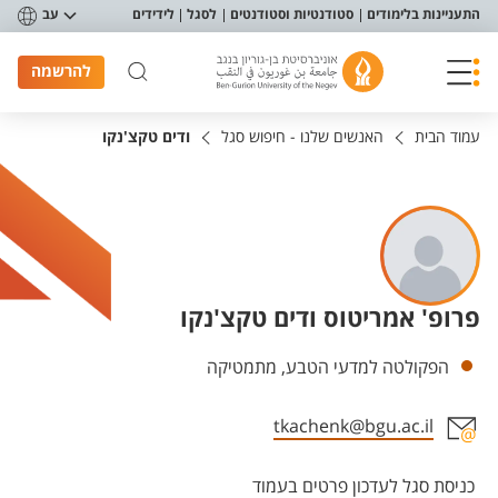
פריט נגישות
התעניינות בלימודים
סטודנטיות וסטודנטים
לסגל
לידידים
עב
להרשמה
עמוד הבית
האנשים שלנו - חיפוש סגל
ודים טקצ'נקו
פרופ' אמריטוס ודים טקצ'נקו
יחידות
הפקולטה למדעי הטבע, מתמטיקה
tkachenk@bgu.ac.il
אזור צור קשר עם איש הסגל
כניסת סגל לעדכון פרטים בעמוד