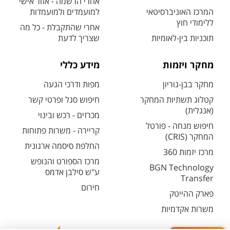
אחרי הרשמה - אזור אישי
המרכז האוניברסיטאי
למועמדים ולמועמדות
ללימודי חוץ
אחרי שהתקבלת - כל מה
תוכניות בין-לאומיות
שצריך לדעת
מחקר ויזמות
מידע כללי
מחקר בבן-גוריון
מפות ודרכי הגעה
קטלוג תשתיות המחקר
חיפוש סגל ופרטי קשר
(אנגלית)
מכרזים - רכש ובינוי
חיפוש מנחה - פורטל
קריירה - משרות פתוחות
המחקר (CRIS)
החלפת סיסמה ארגונית
מרכז יזמות 360
מרכז הספורט והנופש
BGN Technology
ע"ש סילבן אדמס
Transfer
חירום
פארק ההייטק
משרות אקדמיות