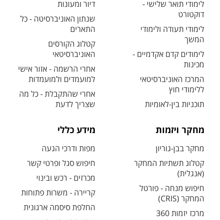
לימודי תואר שלישי -
דיור ומעונות
דוקטורט
שנתון האוניברסיטה - כל
לימודי תעודה ולימודי
התארים
המשך
קטלוג הקורסים
לימודים קדם אקדמיים -
האוניברסיטאי
מכינות
אחרי הרשמה - אזור אישי
המרכז האוניברסיטאי
למועמדים ולמועמדות
ללימודי חוץ
אחרי שהתקבלת - כל מה
תוכניות בין-לאומיות
שצריך לדעת
מחקר ויזמות
מידע כללי
מחקר בבן-גוריון
מפות ודרכי הגעה
קטלוג תשתיות המחקר
חיפוש סגל ופרטי קשר
(אנגלית)
מכרזים - רכש ובינוי
חיפוש מנחה - פורטל
קריירה - משרות פתוחות
המחקר (CRIS)
החלפת סיסמה ארגונית
מרכז יזמות 360