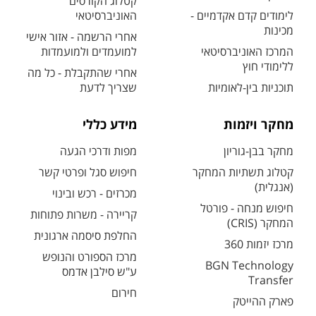
קטלוג הקורסים
לימודים קדם אקדמיים -
האוניברסיטאי
מכינות
אחרי הרשמה - אזור אישי
המרכז האוניברסיטאי
למועמדים ולמועמדות
ללימודי חוץ
אחרי שהתקבלת - כל מה
תוכניות בין-לאומיות
שצריך לדעת
מחקר ויזמות
מידע כללי
מחקר בבן-גוריון
מפות ודרכי הגעה
קטלוג תשתיות המחקר
חיפוש סגל ופרטי קשר
(אנגלית)
מכרזים - רכש ובינוי
חיפוש מנחה - פורטל
קריירה - משרות פתוחות
המחקר (CRIS)
החלפת סיסמה ארגונית
מרכז יזמות 360
מרכז הספורט והנופש
BGN Technology
ע"ש סילבן אדמס
Transfer
חירום
פארק ההייטק