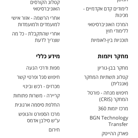
קטלוג הקורסים
לימודים קדם אקדמיים -
האוניברסיטאי
מכינות
אחרי הרשמה - אזור אישי
המרכז האוניברסיטאי
למועמדים ולמועמדות
ללימודי חוץ
אחרי שהתקבלת - כל מה
תוכניות בין-לאומיות
שצריך לדעת
מחקר ויזמות
מידע כללי
מחקר בבן-גוריון
מפות ודרכי הגעה
קטלוג תשתיות המחקר
חיפוש סגל ופרטי קשר
(אנגלית)
מכרזים - רכש ובינוי
חיפוש מנחה - פורטל
קריירה - משרות פתוחות
המחקר (CRIS)
החלפת סיסמה ארגונית
מרכז יזמות 360
מרכז הספורט והנופש
BGN Technology
ע"ש סילבן אדמס
Transfer
חירום
פארק ההייטק