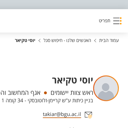
פריט נגישות
תפריט
עמוד הבית
האנשים שלנו - חיפוש סגל
יוסי טקיאר
יוסי טקיאר
יחידות
ראש צוות יישומים
אגף המחשוב והסי
בניין כיתות ע"ש קריימן-זלוטובסקי - 34 קומה 1 חדר 118, קמפוס מרקוס
אזור צור קשר עם איש הסגל
takiar@bgu.ac.il