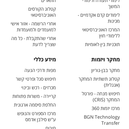
לימודי תעודה ולימודי
התארים
המשך
קטלוג הקורסים
לימודים קדם אקדמיים -
האוניברסיטאי
מכינות
אחרי הרשמה - אזור אישי
המרכז האוניברסיטאי
למועמדים ולמועמדות
ללימודי חוץ
אחרי שהתקבלת - כל מה
תוכניות בין-לאומיות
שצריך לדעת
מחקר ויזמות
מידע כללי
מחקר בבן-גוריון
מפות ודרכי הגעה
קטלוג תשתיות המחקר
חיפוש סגל ופרטי קשר
(אנגלית)
מכרזים - רכש ובינוי
חיפוש מנחה - פורטל
קריירה - משרות פתוחות
המחקר (CRIS)
החלפת סיסמה ארגונית
מרכז יזמות 360
מרכז הספורט והנופש
BGN Technology
ע"ש סילבן אדמס
Transfer
חירום