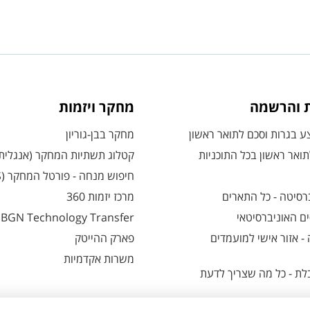
ת והרשמה
מחקר ויזמות
 בגרות וסכם לתואר ראשון
מחקר בבן-גוריון
ואר ראשון בכל התוכניות
קטלוג תשתיות המחקר (אנגלית
חיפוש מנחה - פורטל המחקר (CRIS)
רסיטה - כל התארים
מרכז יזמות 360
ם האוניברסיטאי
BGN Technology Transfer
 אזור אישי למועמדים
פארק ההייטק
משרות אקדמיות
ת - כל מה שצריך לדעת