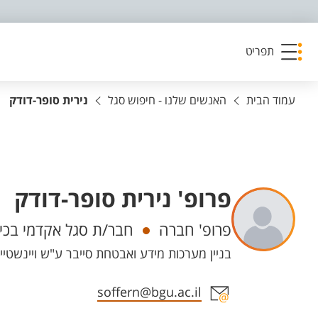
פריט נגישות
תפריט
עמוד הבית
האנשים שלנו - חיפוש סגל
נירית סופר-דודק
פרופ' נירית סופר-דודק
יחידות
פרופ' חברה
חבר/ת סגל אקדמי בכי
בניין מערכות מידע ואבטחת סייבר ע"ש ויינשטיין - 96 קומה 4 חדר 412, קמפוס מ
אזור צור קשר עם איש הסגל
soffern@bgu.ac.il