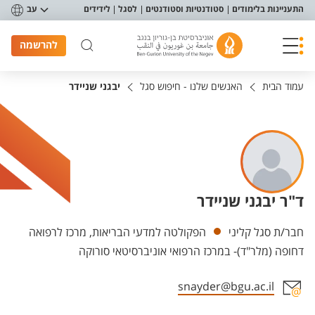
פריט נגישות
התעניינות בלימודים
סטודנטיות וסטודנטים
לסגל
לידידים
עב
להרשמה
עמוד הבית
האנשים שלנו - חיפוש סגל
יבגני שניידר
ד"ר יבגני שניידר
יחידות
חבר/ת סגל קליני
הפקולטה למדעי הבריאות, מרכז לרפואה
דחופה (מלר"ד)- במרכז הרפואי אוניברסיטאי סורוקה
snayder@bgu.ac.il
אזור צור קשר עם איש הסגל