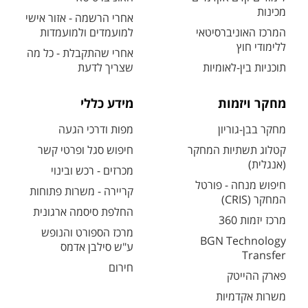
מכינות
אחרי הרשמה - אזור אישי
המרכז האוניברסיטאי
למועמדים ולמועמדות
ללימודי חוץ
אחרי שהתקבלת - כל מה
תוכניות בין-לאומיות
שצריך לדעת
מחקר ויזמות
מידע כללי
מחקר בבן-גוריון
מפות ודרכי הגעה
קטלוג תשתיות המחקר
חיפוש סגל ופרטי קשר
(אנגלית)
מכרזים - רכש ובינוי
חיפוש מנחה - פורטל
קריירה - משרות פתוחות
המחקר (CRIS)
החלפת סיסמה ארגונית
מרכז יזמות 360
מרכז הספורט והנופש
BGN Technology
ע"ש סילבן אדמס
Transfer
חירום
פארק ההייטק
משרות אקדמיות