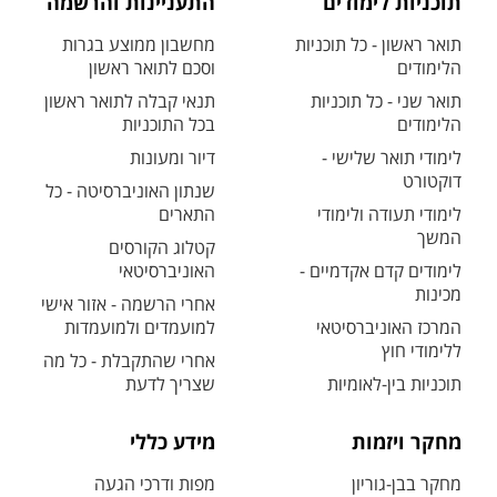
תוכניות לימודים
התעניינות והרשמה
תואר ראשון - כל תוכניות
מחשבון ממוצע בגרות
הלימודים
וסכם לתואר ראשון
תואר שני - כל תוכניות
תנאי קבלה לתואר ראשון
הלימודים
בכל התוכניות
לימודי תואר שלישי -
דיור ומעונות
דוקטורט
שנתון האוניברסיטה - כל
לימודי תעודה ולימודי
התארים
המשך
קטלוג הקורסים
לימודים קדם אקדמיים -
האוניברסיטאי
מכינות
אחרי הרשמה - אזור אישי
המרכז האוניברסיטאי
למועמדים ולמועמדות
ללימודי חוץ
אחרי שהתקבלת - כל מה
תוכניות בין-לאומיות
שצריך לדעת
מחקר ויזמות
מידע כללי
מחקר בבן-גוריון
מפות ודרכי הגעה