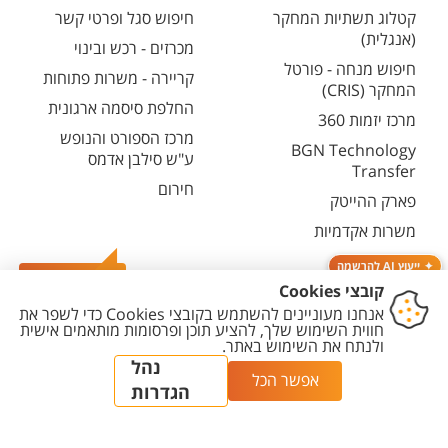
קטלוג תשתיות המחקר
חיפוש סגל ופרטי קשר
(אנגלית)
מכרזים - רכש ובינוי
חיפוש מנחה - פורטל
קריירה - משרות פתוחות
המחקר (CRIS)
החלפת סיסמה ארגונית
מרכז יזמות 360
מרכז הספורט והנופש
BGN Technology
ע"ש סילבן אדמס
Transfer
חירום
פארק ההייטק
משרות אקדמיות
ייעוץ AI להרשמה
צרו קשר
יצירת
הצהרת
מדיניות
מדיניות עריכת
הגדרת
קשר
נגישות
פרטיות
תוכן
עוגיות