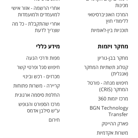
מכינות
אחרי הרשמה - אזור אישי
המרכז האוניברסיטאי
למועמדים ולמועמדות
ללימודי חוץ
אחרי שהתקבלת - כל מה
תוכניות בין-לאומיות
שצריך לדעת
מחקר ויזמות
מידע כללי
מחקר בבן-גוריון
מפות ודרכי הגעה
קטלוג תשתיות המחקר
חיפוש סגל ופרטי קשר
(אנגלית)
מכרזים - רכש ובינוי
חיפוש מנחה - פורטל
קריירה - משרות פתוחות
המחקר (CRIS)
החלפת סיסמה ארגונית
מרכז יזמות 360
מרכז הספורט והנופש
BGN Technology
ע"ש סילבן אדמס
Transfer
חירום
פארק ההייטק
משרות אקדמיות