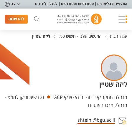
פריט נגישות
התעניינות בלימודים
סטודנטיות וסטודנטים
לסגל
לידידים
עב
להרשמה
עמוד הבית
האנשים שלנו - חיפוש סגל
ליזה שטיין
ליזה שטיין
יחידות
מנהלת מחקר קליני ורכזת הלסינקי GCP
ס. נשיא ודיקן למו"פ -
מנהלי, מרכז האוטיזם
shteinl@bgu.ac.il
אזור צור קשר עם איש הסגל