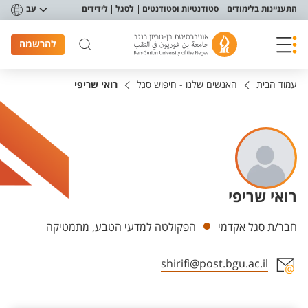
פריט נגישות
התעניינות בלימודים
סטודנטיות וסטודנטים
לסגל
לידידים
עב
להרשמה
עמוד הבית
האנשים שלנו - חיפוש סגל
רואי שריפי
רואי שריפי
יחידות
חבר/ת סגל אקדמי
הפקולטה למדעי הטבע, מתמטיקה
shirifi@post.bgu.ac.il
אזור צור קשר עם איש הסגל