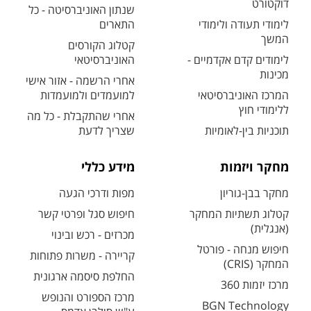
דוקטורט
שנתון האוניברסיטה - כל
לימודי תעודה ולימודי
התארים
המשך
קטלוג הקורסים
לימודים קדם אקדמיים -
האוניברסיטאי
מכינות
אחרי הרשמה - אזור אישי
המרכז האוניברסיטאי
למועמדים ולמועמדות
ללימודי חוץ
אחרי שהתקבלת - כל מה
תוכניות בין-לאומיות
שצריך לדעת
מחקר ויזמות
מידע כללי
מחקר בבן-גוריון
מפות ודרכי הגעה
קטלוג תשתיות המחקר
חיפוש סגל ופרטי קשר
(אנגלית)
מכרזים - רכש ובינוי
חיפוש מנחה - פורטל
קריירה - משרות פתוחות
המחקר (CRIS)
החלפת סיסמה ארגונית
מרכז יזמות 360
מרכז הספורט והנופש
BGN Technology