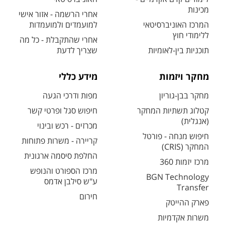
מכינות
אחרי הרשמה - אזור אישי
המרכז האוניברסיטאי
למועמדים ולמועמדות
ללימודי חוץ
אחרי שהתקבלת - כל מה
תוכניות בין-לאומיות
שצריך לדעת
מחקר ויזמות
מידע כללי
מחקר בבן-גוריון
מפות ודרכי הגעה
קטלוג תשתיות המחקר
חיפוש סגל ופרטי קשר
(אנגלית)
מכרזים - רכש ובינוי
חיפוש מנחה - פורטל
קריירה - משרות פתוחות
המחקר (CRIS)
החלפת סיסמה ארגונית
מרכז יזמות 360
מרכז הספורט והנופש
BGN Technology
ע"ש סילבן אדמס
Transfer
חירום
פארק ההייטק
משרות אקדמיות