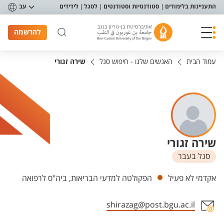
פריט נגישות
התעניינות בלימודים
סטודנטיות וסטודנטים
לסגל
לידידים
עב
להרשמה
עמוד הבית
האנשים שלנו - חיפוש סגל
שירה זגורי
שירה זגורי
סגל בעבר
יחידות
אקדמי לא פעיל
הפקולטה למדעי הבריאות, ביה"ס לרפואה
shirazag@post.bgu.ac.il
אזור צור קשר עם איש הסגל