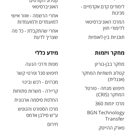
קטלוג הקורסים
לימודים קדם אקדמיים -
האוניברסיטאי
מכינות
אחרי הרשמה - אזור אישי
המרכז האוניברסיטאי
למועמדים ולמועמדות
ללימודי חוץ
אחרי שהתקבלת - כל מה
תוכניות בין-לאומיות
שצריך לדעת
מחקר ויזמות
מידע כללי
מחקר בבן-גוריון
מפות ודרכי הגעה
קטלוג תשתיות המחקר
חיפוש סגל ופרטי קשר
(אנגלית)
מכרזים - רכש ובינוי
חיפוש מנחה - פורטל
קריירה - משרות פתוחות
המחקר (CRIS)
החלפת סיסמה ארגונית
מרכז יזמות 360
מרכז הספורט והנופש
BGN Technology
ע"ש סילבן אדמס
Transfer
חירום
פארק ההייטק