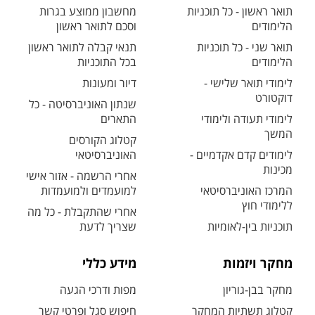
תואר ראשון - כל תוכניות
מחשבון ממוצע בגרות
הלימודים
וסכם לתואר ראשון
תואר שני - כל תוכניות
תנאי קבלה לתואר ראשון
הלימודים
בכל התוכניות
לימודי תואר שלישי -
דיור ומעונות
דוקטורט
שנתון האוניברסיטה - כל
לימודי תעודה ולימודי
התארים
המשך
קטלוג הקורסים
לימודים קדם אקדמיים -
האוניברסיטאי
מכינות
אחרי הרשמה - אזור אישי
המרכז האוניברסיטאי
למועמדים ולמועמדות
ללימודי חוץ
אחרי שהתקבלת - כל מה
תוכניות בין-לאומיות
שצריך לדעת
מחקר ויזמות
מידע כללי
מחקר בבן-גוריון
מפות ודרכי הגעה
קטלוג תשתיות המחקר
חיפוש סגל ופרטי קשר