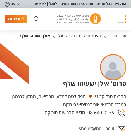
פריט נגישות
התעניינות בלימודים
סטודנטיות וסטודנטים
לסגל
לידידים
עב
להרשמה
עמוד הבית
האנשים שלנו - חיפוש סגל
אילן ישעיהו שלף
פרופ' אילן ישעיהו שלף
יחידות
חבר/ת סגל קליני
הפקולטה למדעי הבריאות, המכון לרנטגן-
במרכז הרפואי אוניברסיטאי סורוקה
08-640-0236
מדעי הבריאות סורוקה
shelef@bgu.ac.il