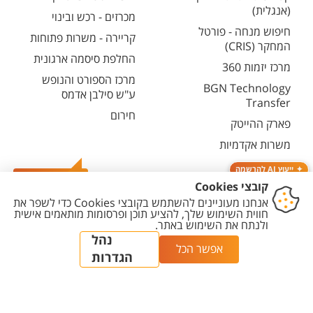
(אנגלית)
מכרזים - רכש ובינוי
חיפוש מנחה - פורטל
קריירה - משרות פתוחות
המחקר (CRIS)
החלפת סיסמה ארגונית
מרכז יזמות 360
מרכז הספורט והנופש
BGN Technology
ע"ש סילבן אדמס
Transfer
חירום
פארק ההייטק
משרות אקדמיות
ייעוץ AI להרשמה
צרו קשר
יצירת
הצהרת
מדיניות
מדיניות עריכת
הגדרת
קשר
נגישות
פרטיות
תוכן
עוגיות