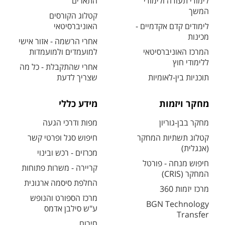
לימודי תעודה ולימודי
התארים
המשך
קטלוג הקורסים
לימודים קדם אקדמיים -
האוניברסיטאי
מכינות
אחרי הרשמה - אזור אישי
המרכז האוניברסיטאי
למועמדים ולמועמדות
ללימודי חוץ
אחרי שהתקבלת - כל מה
תוכניות בין-לאומיות
שצריך לדעת
מחקר ויזמות
מידע כללי
מחקר בבן-גוריון
מפות ודרכי הגעה
קטלוג תשתיות המחקר
חיפוש סגל ופרטי קשר
(אנגלית)
מכרזים - רכש ובינוי
חיפוש מנחה - פורטל
קריירה - משרות פתוחות
המחקר (CRIS)
החלפת סיסמה ארגונית
מרכז יזמות 360
מרכז הספורט והנופש
BGN Technology
ע"ש סילבן אדמס
Transfer
חירום