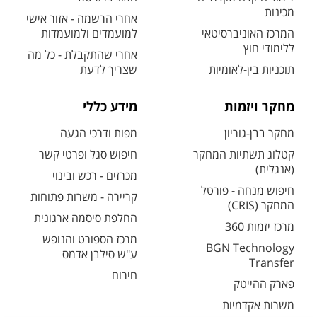
מכינות
אחרי הרשמה - אזור אישי
המרכז האוניברסיטאי
למועמדים ולמועמדות
ללימודי חוץ
אחרי שהתקבלת - כל מה
תוכניות בין-לאומיות
שצריך לדעת
מחקר ויזמות
מידע כללי
מחקר בבן-גוריון
מפות ודרכי הגעה
קטלוג תשתיות המחקר
חיפוש סגל ופרטי קשר
(אנגלית)
מכרזים - רכש ובינוי
חיפוש מנחה - פורטל
קריירה - משרות פתוחות
המחקר (CRIS)
החלפת סיסמה ארגונית
מרכז יזמות 360
מרכז הספורט והנופש
BGN Technology
ע"ש סילבן אדמס
Transfer
חירום
פארק ההייטק
משרות אקדמיות