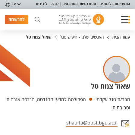
פריט נגישות
התעניינות בלימודים
סטודנטיות וסטודנטים
לסגל
לידידים
עב
להרשמה
עמוד הבית
האנשים שלנו - חיפוש סגל
שאול צמח טל
שאול צמח טל
יחידות
חבר/ת סגל אקדמי
הפקולטה למדעי ההנדסה, הנדסה אזרחית
וסביבתית
shaulta@post.bgu.ac.il
אזור צור קשר עם איש הסגל