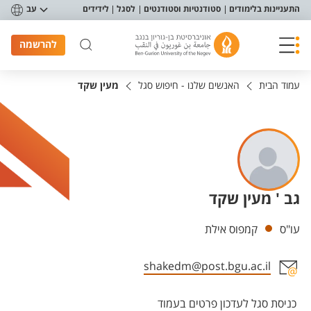
פריט נגישות
התעניינות בלימודים
סטודנטיות וסטודנטים
לסגל
לידידים
עב
להרשמה
עמוד הבית
האנשים שלנו - חיפוש סגל
מעין שקד
גב ' מעין שקד
יחידות
עו"ס
קמפוס אילת
shakedm@post.bgu.ac.il
אזור צור קשר עם איש הסגל
כניסת סגל לעדכון פרטים בעמוד