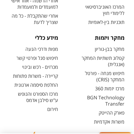
אחרי הרשמה - אזור אישי
המרכז האוניברסיטאי
למועמדים ולמועמדות
ללימודי חוץ
אחרי שהתקבלת - כל מה
תוכניות בין-לאומיות
שצריך לדעת
מחקר ויזמות
מידע כללי
מחקר בבן-גוריון
מפות ודרכי הגעה
קטלוג תשתיות המחקר
חיפוש סגל ופרטי קשר
(אנגלית)
מכרזים - רכש ובינוי
חיפוש מנחה - פורטל
קריירה - משרות פתוחות
המחקר (CRIS)
החלפת סיסמה ארגונית
מרכז יזמות 360
מרכז הספורט והנופש
BGN Technology
ע"ש סילבן אדמס
Transfer
חירום
פארק ההייטק
משרות אקדמיות