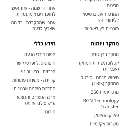
מכינות
אחרי הרשמה - אזור אישי
המרכז האוניברסיטאי
למועמדים ולמועמדות
ללימודי חוץ
אחרי שהתקבלת - כל מה
תוכניות בין-לאומיות
שצריך לדעת
מחקר ויזמות
מידע כללי
מחקר בבן-גוריון
מפות ודרכי הגעה
קטלוג תשתיות המחקר
חיפוש סגל ופרטי קשר
(אנגלית)
מכרזים - רכש ובינוי
חיפוש מנחה - פורטל
קריירה - משרות פתוחות
המחקר (CRIS)
החלפת סיסמה ארגונית
מרכז יזמות 360
מרכז הספורט והנופש
BGN Technology
ע"ש סילבן אדמס
Transfer
חירום
פארק ההייטק
משרות אקדמיות