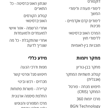
דוקטורט
שנתון האוניברסיטה - כל
לימודי תעודה ולימודי
התארים
המשך
קטלוג הקורסים
לימודים קדם אקדמיים -
האוניברסיטאי
מכינות
אחרי הרשמה - אזור אישי
המרכז האוניברסיטאי
למועמדים ולמועמדות
ללימודי חוץ
אחרי שהתקבלת - כל מה
תוכניות בין-לאומיות
שצריך לדעת
מחקר ויזמות
מידע כללי
מחקר בבן-גוריון
מפות ודרכי הגעה
קטלוג תשתיות המחקר
חיפוש סגל ופרטי קשר
(אנגלית)
מכרזים - רכש ובינוי
חיפוש מנחה - פורטל
קריירה - משרות פתוחות
המחקר (CRIS)
החלפת סיסמה ארגונית
מרכז יזמות 360
מרכז הספורט והנופש
BGN Technology