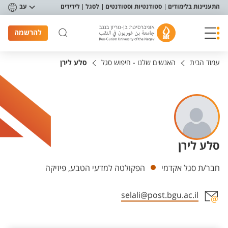
פריט נגישות
התעניינות בלימודים
סטודנטיות וסטודנטים
לסגל
לידידים
עב
להרשמה
עמוד הבית
האנשים שלנו - חיפוש סגל
סלע לירן
סלע לירן
יחידות
חבר/ת סגל אקדמי
הפקולטה למדעי הטבע, פיזיקה
selali@post.bgu.ac.il
אזור צור קשר עם איש הסגל