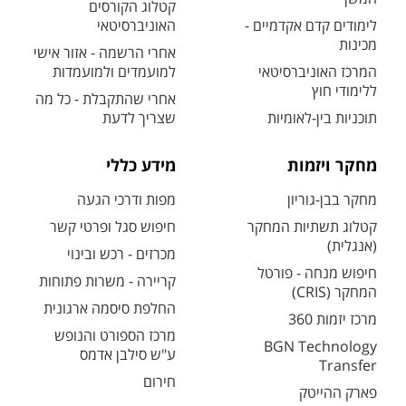
קטלוג הקורסים
לימודים קדם אקדמיים -
האוניברסיטאי
מכינות
אחרי הרשמה - אזור אישי
המרכז האוניברסיטאי
למועמדים ולמועמדות
ללימודי חוץ
אחרי שהתקבלת - כל מה
תוכניות בין-לאומיות
שצריך לדעת
מחקר ויזמות
מידע כללי
מחקר בבן-גוריון
מפות ודרכי הגעה
קטלוג תשתיות המחקר
חיפוש סגל ופרטי קשר
(אנגלית)
מכרזים - רכש ובינוי
חיפוש מנחה - פורטל
קריירה - משרות פתוחות
המחקר (CRIS)
החלפת סיסמה ארגונית
מרכז יזמות 360
מרכז הספורט והנופש
BGN Technology
ע"ש סילבן אדמס
Transfer
חירום
פארק ההייטק