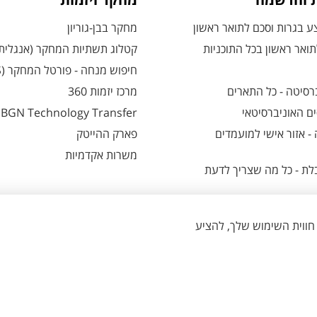
ת והרשמה
מחקר ויזמות
 בגרות וסכם לתואר ראשון
מחקר בבן-גוריון
ואר ראשון בכל התוכניות
קטלוג תשתיות המחקר (אנגלית
חיפוש מנחה - פורטל המחקר (CRIS)
רסיטה - כל התארים
מרכז יזמות 360
ם האוניברסיטאי
BGN Technology Transfer
 אזור אישי למועמדים
פארק ההייטק
משרות אקדמיות
ת - כל מה שצריך לדעת
הגדרת עוגיות