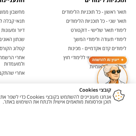
תוכניות לימודים
התעניינו
תואר ראשון - כל תוכניות הלימודים
מחשבון ממוצע
תואר שני - כל תוכניות הלימודים
תנאי קבלה לת
לימודי תואר שלישי - דוקטורט
דיור ומעונות
לימודי תעודה ולימודי המשך
שנתון האוניב
לימודים קדם אקדמיים - מכינות
קטלוג הקורסי
המרכז האוניברסיטאי ללימודי חוץ
אחרי הרשמה -
ייעוץ AI להרשמה
ולמועמדות
תוכניות בין-לאומיות
אחרי שהתקבל
יצירת קשר
הצהרת נגישות
מדיניות פרטיות
מדיניות עריכת תוכן