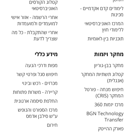
קטלוג הקורסים
לימודים קדם אקדמיים -
האוניברסיטאי
מכינות
אחרי הרשמה - אזור אישי
המרכז האוניברסיטאי
למועמדים ולמועמדות
ללימודי חוץ
אחרי שהתקבלת - כל מה
תוכניות בין-לאומיות
שצריך לדעת
מחקר ויזמות
מידע כללי
מחקר בבן-גוריון
מפות ודרכי הגעה
קטלוג תשתיות המחקר
חיפוש סגל ופרטי קשר
(אנגלית)
מכרזים - רכש ובינוי
חיפוש מנחה - פורטל
קריירה - משרות פתוחות
המחקר (CRIS)
החלפת סיסמה ארגונית
מרכז יזמות 360
מרכז הספורט והנופש
BGN Technology
ע"ש סילבן אדמס
Transfer
חירום
פארק ההייטק