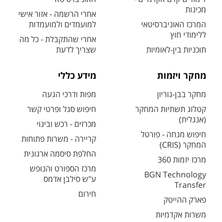
מכינות
אחרי הרשמה - אזור אישי
המרכז האוניברסיטאי
למועמדים ולמועמדות
ללימודי חוץ
אחרי שהתקבלת - כל מה
תוכניות בין-לאומיות
שצריך לדעת
מחקר ויזמות
מידע כללי
מחקר בבן-גוריון
מפות ודרכי הגעה
קטלוג תשתיות המחקר
חיפוש סגל ופרטי קשר
(אנגלית)
מכרזים - רכש ובינוי
חיפוש מנחה - פורטל
קריירה - משרות פתוחות
המחקר (CRIS)
החלפת סיסמה ארגונית
מרכז יזמות 360
מרכז הספורט והנופש
BGN Technology
ע"ש סילבן אדמס
Transfer
חירום
פארק ההייטק
משרות אקדמיות