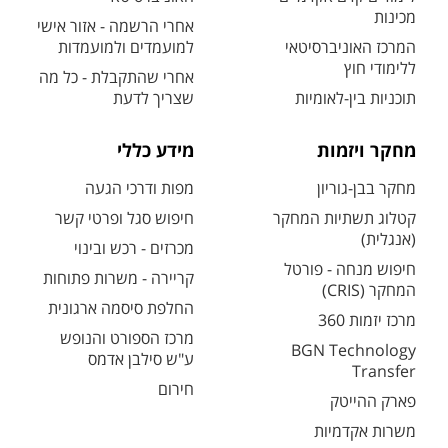
מכינות
אחרי הרשמה - אזור אישי
המרכז האוניברסיטאי
למועמדים ולמועמדות
ללימודי חוץ
אחרי שהתקבלת - כל מה
תוכניות בין-לאומיות
שצריך לדעת
מחקר ויזמות
מידע כללי
מחקר בבן-גוריון
מפות ודרכי הגעה
קטלוג תשתיות המחקר
חיפוש סגל ופרטי קשר
(אנגלית)
מכרזים - רכש ובינוי
חיפוש מנחה - פורטל
קריירה - משרות פתוחות
המחקר (CRIS)
החלפת סיסמה ארגונית
מרכז יזמות 360
מרכז הספורט והנופש
BGN Technology
ע"ש סילבן אדמס
Transfer
חירום
פארק ההייטק
משרות אקדמיות