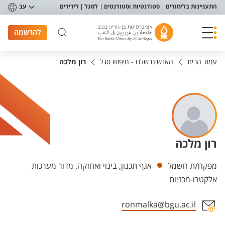
פריט נגישות
התעניינות בלימודים
סטודנטיות וסטודנטים
לסגל
לידידים
עב
להרשמה
עמוד הבית
האנשים שלנו - חיפוש סגל
רון מלכה
רון מלכה
יחידות
מפקח/ת חשמל
אגף תכנון, בינוי ואחזקה, מדור מערכות
אלקטרו-מכניות
ronmalka@bgu.ac.il
אזור צור קשר עם איש הסגל