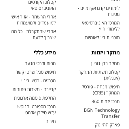
קטלוג הקורסים
לימודים קדם אקדמיים -
האוניברסיטאי
מכינות
אחרי הרשמה - אזור אישי
המרכז האוניברסיטאי
למועמדים ולמועמדות
ללימודי חוץ
אחרי שהתקבלת - כל מה
תוכניות בין-לאומיות
שצריך לדעת
מחקר ויזמות
מידע כללי
מחקר בבן-גוריון
מפות ודרכי הגעה
קטלוג תשתיות המחקר
חיפוש סגל ופרטי קשר
(אנגלית)
מכרזים - רכש ובינוי
חיפוש מנחה - פורטל
קריירה - משרות פתוחות
המחקר (CRIS)
החלפת סיסמה ארגונית
מרכז יזמות 360
מרכז הספורט והנופש
BGN Technology
ע"ש סילבן אדמס
Transfer
חירום
פארק ההייטק