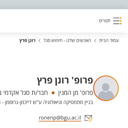
פריט נגישות
תפריט
עמוד הבית
האנשים שלנו - חיפוש סגל
רונן פרץ
פרופ' רונן פרץ
יחידות
פרופ' מן המנין
חבר/ת סגל אקדמי ב
בניין מתמטיקה וגיאולוגיה ע"ש דייכמן-גרוסמן - 58 חדר 309, קמפוס מרקוס
אזור צור קשר עם איש הסגל
ronenp@bgu.ac.il