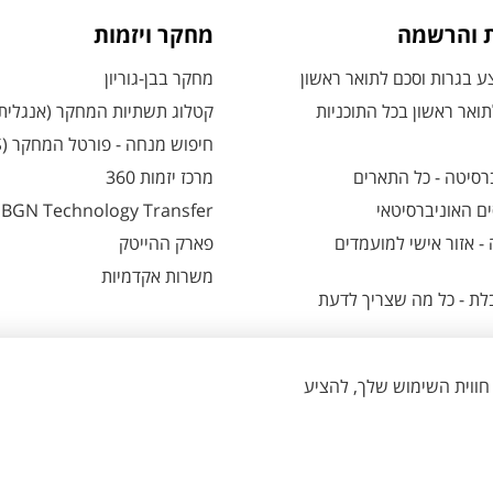
ת והרשמה
מחקר ויזמות
 בגרות וסכם לתואר ראשון
מחקר בבן-גוריון
ואר ראשון בכל התוכניות
קטלוג תשתיות המחקר (אנגלית
חיפוש מנחה - פורטל המחקר (CRIS)
רסיטה - כל התארים
מרכז יזמות 360
ם האוניברסיטאי
BGN Technology Transfer
 אזור אישי למועמדים
פארק ההייטק
משרות אקדמיות
ת - כל מה שצריך לדעת