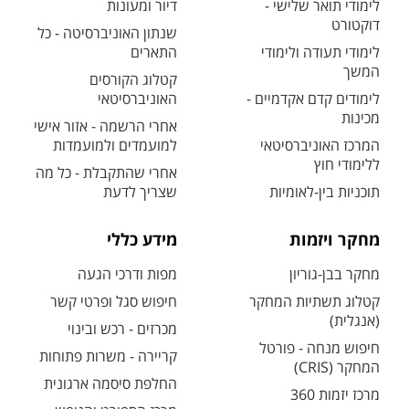
לימודי תואר שלישי -
דיור ומעונות
דוקטורט
שנתון האוניברסיטה - כל
לימודי תעודה ולימודי
התארים
המשך
קטלוג הקורסים
לימודים קדם אקדמיים -
האוניברסיטאי
מכינות
אחרי הרשמה - אזור אישי
המרכז האוניברסיטאי
למועמדים ולמועמדות
ללימודי חוץ
אחרי שהתקבלת - כל מה
תוכניות בין-לאומיות
שצריך לדעת
מחקר ויזמות
מידע כללי
מחקר בבן-גוריון
מפות ודרכי הגעה
קטלוג תשתיות המחקר
חיפוש סגל ופרטי קשר
(אנגלית)
מכרזים - רכש ובינוי
חיפוש מנחה - פורטל
קריירה - משרות פתוחות
המחקר (CRIS)
החלפת סיסמה ארגונית
מרכז יזמות 360