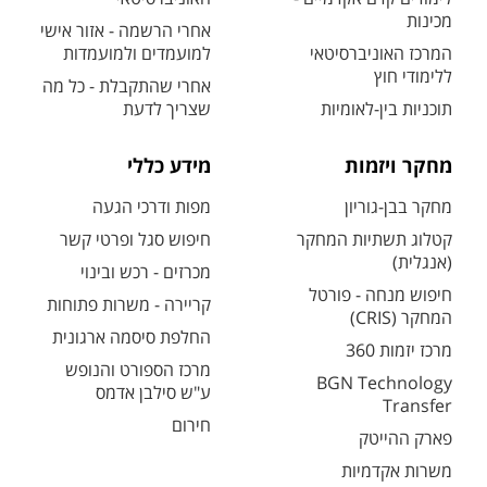
מכינות
אחרי הרשמה - אזור אישי
המרכז האוניברסיטאי
למועמדים ולמועמדות
ללימודי חוץ
אחרי שהתקבלת - כל מה
תוכניות בין-לאומיות
שצריך לדעת
מחקר ויזמות
מידע כללי
מחקר בבן-גוריון
מפות ודרכי הגעה
קטלוג תשתיות המחקר
חיפוש סגל ופרטי קשר
(אנגלית)
מכרזים - רכש ובינוי
חיפוש מנחה - פורטל
קריירה - משרות פתוחות
המחקר (CRIS)
החלפת סיסמה ארגונית
מרכז יזמות 360
מרכז הספורט והנופש
BGN Technology
ע"ש סילבן אדמס
Transfer
חירום
פארק ההייטק
משרות אקדמיות