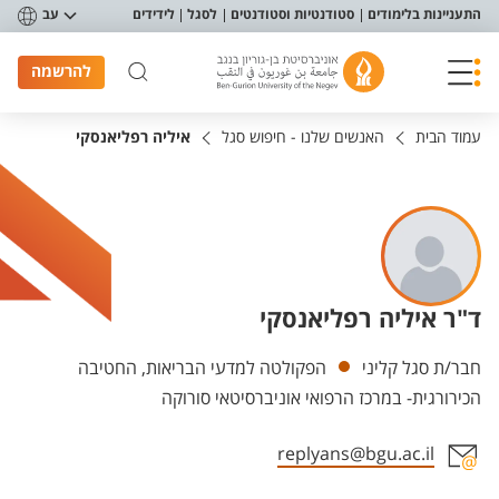
פריט נגישות
התעניינות בלימודים
סטודנטיות וסטודנטים
לסגל
לידידים
עב
להרשמה
עמוד הבית
האנשים שלנו - חיפוש סגל
איליה רפליאנסקי
ד"ר איליה רפליאנסקי
יחידות
חבר/ת סגל קליני
הפקולטה למדעי הבריאות, החטיבה
הכירורגית- במרכז הרפואי אוניברסיטאי סורוקה
replyans@bgu.ac.il
אזור צור קשר עם איש הסגל