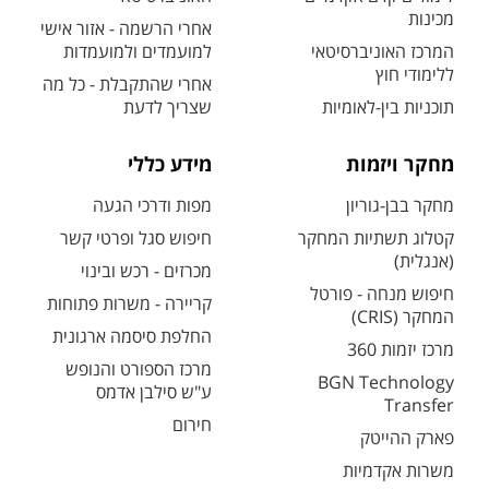
מכינות
אחרי הרשמה - אזור אישי
המרכז האוניברסיטאי
למועמדים ולמועמדות
ללימודי חוץ
אחרי שהתקבלת - כל מה
תוכניות בין-לאומיות
שצריך לדעת
מחקר ויזמות
מידע כללי
מחקר בבן-גוריון
מפות ודרכי הגעה
קטלוג תשתיות המחקר
חיפוש סגל ופרטי קשר
(אנגלית)
מכרזים - רכש ובינוי
חיפוש מנחה - פורטל
קריירה - משרות פתוחות
המחקר (CRIS)
החלפת סיסמה ארגונית
מרכז יזמות 360
מרכז הספורט והנופש
BGN Technology
ע"ש סילבן אדמס
Transfer
חירום
פארק ההייטק
משרות אקדמיות