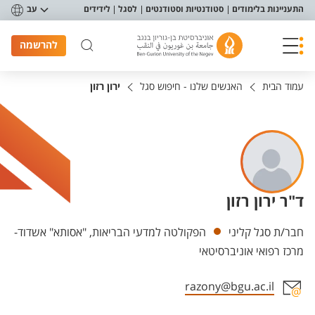
פריט נגישות
התעניינות בלימודים
סטודנטיות וסטודנטים
לסגל
לידידים
עב
להרשמה
עמוד הבית
האנשים שלנו - חיפוש סגל
ירון רזון
ד"ר ירון רזון
יחידות
חבר/ת סגל קליני
הפקולטה למדעי הבריאות, "אסותא" אשדוד-
מרכז רפואי אוניברסיטאי
razony@bgu.ac.il
אזור צור קשר עם איש הסגל