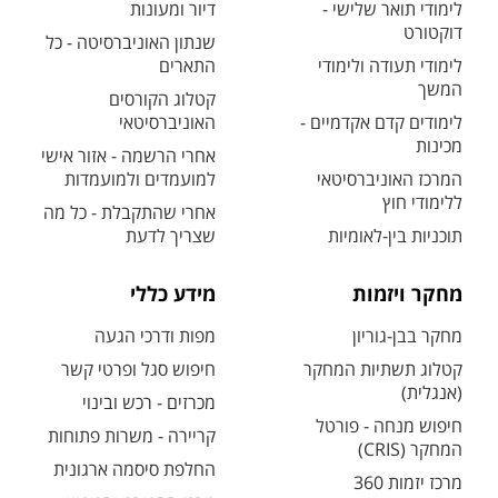
לימודי תואר שלישי -
דיור ומעונות
דוקטורט
שנתון האוניברסיטה - כל
לימודי תעודה ולימודי
התארים
המשך
קטלוג הקורסים
לימודים קדם אקדמיים -
האוניברסיטאי
מכינות
אחרי הרשמה - אזור אישי
המרכז האוניברסיטאי
למועמדים ולמועמדות
ללימודי חוץ
אחרי שהתקבלת - כל מה
תוכניות בין-לאומיות
שצריך לדעת
מחקר ויזמות
מידע כללי
מחקר בבן-גוריון
מפות ודרכי הגעה
קטלוג תשתיות המחקר
חיפוש סגל ופרטי קשר
(אנגלית)
מכרזים - רכש ובינוי
חיפוש מנחה - פורטל
קריירה - משרות פתוחות
המחקר (CRIS)
החלפת סיסמה ארגונית
מרכז יזמות 360