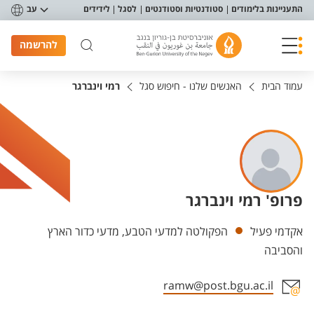
פריט נגישות
התעניינות בלימודים
סטודנטיות וסטודנטים
לסגל
לידידים
עב
להרשמה
עמוד הבית
האנשים שלנו - חיפוש סגל
רמי וינברגר
פרופ' רמי וינברגר
יחידות
אקדמי פעיל
הפקולטה למדעי הטבע, מדעי כדור הארץ
והסביבה
ramw@post.bgu.ac.il
אזור צור קשר עם איש הסגל