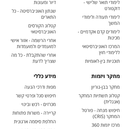
לימודי תואר שלישי -
דיור ומעונות
דוקטורט
שנתון האוניברסיטה - כל
לימודי תעודה ולימודי
התארים
המשך
קטלוג הקורסים
לימודים קדם אקדמיים -
האוניברסיטאי
מכינות
אחרי הרשמה - אזור אישי
המרכז האוניברסיטאי
למועמדים ולמועמדות
ללימודי חוץ
אחרי שהתקבלת - כל מה
תוכניות בין-לאומיות
שצריך לדעת
מחקר ויזמות
מידע כללי
מחקר בבן-גוריון
מפות ודרכי הגעה
קטלוג תשתיות המחקר
חיפוש סגל ופרטי קשר
(אנגלית)
מכרזים - רכש ובינוי
חיפוש מנחה - פורטל
קריירה - משרות פתוחות
המחקר (CRIS)
החלפת סיסמה ארגונית
מרכז יזמות 360