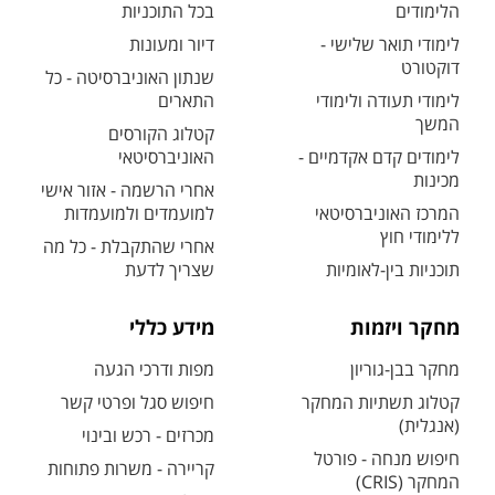
הלימודים
בכל התוכניות
לימודי תואר שלישי -
דיור ומעונות
דוקטורט
שנתון האוניברסיטה - כל
לימודי תעודה ולימודי
התארים
המשך
קטלוג הקורסים
לימודים קדם אקדמיים -
האוניברסיטאי
מכינות
אחרי הרשמה - אזור אישי
המרכז האוניברסיטאי
למועמדים ולמועמדות
ללימודי חוץ
אחרי שהתקבלת - כל מה
תוכניות בין-לאומיות
שצריך לדעת
מחקר ויזמות
מידע כללי
מחקר בבן-גוריון
מפות ודרכי הגעה
קטלוג תשתיות המחקר
חיפוש סגל ופרטי קשר
(אנגלית)
מכרזים - רכש ובינוי
חיפוש מנחה - פורטל
קריירה - משרות פתוחות
המחקר (CRIS)