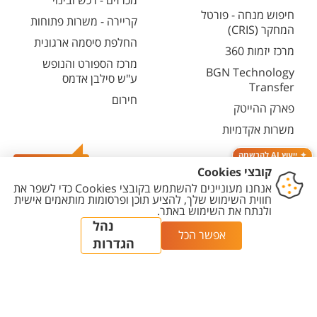
מכרזים - רכש ובינוי
חיפוש מנחה - פורטל
קריירה - משרות פתוחות
המחקר (CRIS)
החלפת סיסמה ארגונית
מרכז יזמות 360
מרכז הספורט והנופש
BGN Technology
ע"ש סילבן אדמס
Transfer
חירום
פארק ההייטק
משרות אקדמיות
ייעוץ AI להרשמה
צרו קשר
יצירת
הצהרת
מדיניות
מדיניות עריכת
הגדרת
קשר
נגישות
פרטיות
תוכן
עוגיות