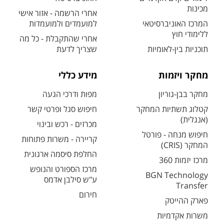
מכינות
אחרי הרשמה - אזור אישי
המרכז האוניברסיטאי
למועמדים ולמועמדות
ללימודי חוץ
אחרי שהתקבלת - כל מה
תוכניות בין-לאומיות
שצריך לדעת
מחקר ויזמות
מידע כללי
מחקר בבן-גוריון
מפות ודרכי הגעה
קטלוג תשתיות המחקר
חיפוש סגל ופרטי קשר
(אנגלית)
מכרזים - רכש ובינוי
חיפוש מנחה - פורטל
קריירה - משרות פתוחות
המחקר (CRIS)
החלפת סיסמה ארגונית
מרכז יזמות 360
מרכז הספורט והנופש
BGN Technology
ע"ש סילבן אדמס
Transfer
חירום
פארק ההייטק
משרות אקדמיות