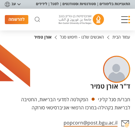
פריט נגישות
התעניינות בלימודים
סטודנטיות וסטודנטים
לסגל
לידידים
עב
להרשמה
עמוד הבית
האנשים שלנו - חיפוש סגל
אורן טמיר
ד"ר אורן טמיר
יחידות
חבר/ת סגל קליני
הפקולטה למדעי הבריאות, החטיבה
לבריאות בקהילה-במרכז הרפואי אוניברסיטאי סורוקה
popcorn@post.bgu.ac.il
אזור צור קשר עם איש הסגל