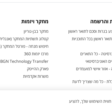
ת והרשמה
מחקר ויזמות
 בגרות וסכם לתואר ראשון
מחקר בבן-גוריון
ואר ראשון בכל התוכניות
קטלוג תשתיות המחקר (אנגלית
חיפוש מנחה - פורטל המחקר (CRIS)
רסיטה - כל התארים
מרכז יזמות 360
ם האוניברסיטאי
BGN Technology Transfer
 אזור אישי למועמדים
פארק ההייטק
משרות אקדמיות
ת - כל מה שצריך לדעת