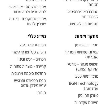
מכינות
אחרי הרשמה - אזור אישי
המרכז האוניברסיטאי
למועמדים ולמועמדות
ללימודי חוץ
אחרי שהתקבלת - כל מה
תוכניות בין-לאומיות
שצריך לדעת
מחקר ויזמות
מידע כללי
מחקר בבן-גוריון
מפות ודרכי הגעה
קטלוג תשתיות המחקר
חיפוש סגל ופרטי קשר
(אנגלית)
מכרזים - רכש ובינוי
חיפוש מנחה - פורטל
קריירה - משרות פתוחות
המחקר (CRIS)
החלפת סיסמה ארגונית
מרכז יזמות 360
מרכז הספורט והנופש
BGN Technology
ע"ש סילבן אדמס
Transfer
חירום
פארק ההייטק
משרות אקדמיות