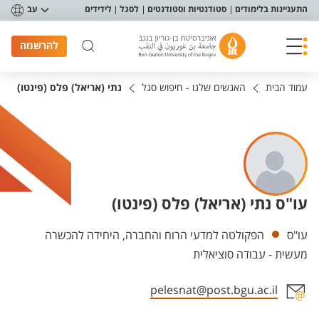
פריט נגישות
התעניינות בלימודים
סטודנטיות וסטודנטים
לסגל
לידידים
עב
להרשמה
עמוד הבית
האנשים שלנו - חיפוש סגל
נתי (אריאל) פלס (פינטו)
עו"ס נתי (אריאל) פלס (פינטו)
יחידות
עו"ס
הפקולטה למדעי הרוח והחברה, היחידה להכשרה
מעשית - עבודה סוציאלית
pelesnat@post.bgu.ac.il
אזור צור קשר עם איש הסגל