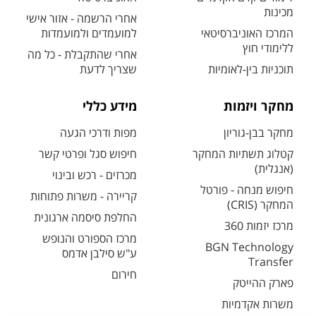
מכינות
אחרי הרשמה - אזור אישי
המרכז האוניברסיטאי
למועמדים ולמועמדות
ללימודי חוץ
אחרי שהתקבלת - כל מה
תוכניות בין-לאומיות
שצריך לדעת
מחקר ויזמות
מידע כללי
מחקר בבן-גוריון
מפות ודרכי הגעה
קטלוג תשתיות המחקר
חיפוש סגל ופרטי קשר
(אנגלית)
מכרזים - רכש ובינוי
חיפוש מנחה - פורטל
קריירה - משרות פתוחות
המחקר (CRIS)
החלפת סיסמה ארגונית
מרכז יזמות 360
מרכז הספורט והנופש
BGN Technology
ע"ש סילבן אדמס
Transfer
חירום
פארק ההייטק
משרות אקדמיות