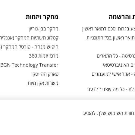
ת והרשמה
מחקר ויזמות
 בגרות וסכם לתואר ראשון
מחקר בבן-גוריון
ואר ראשון בכל התוכניות
קטלוג תשתיות המחקר (אנגלית
חיפוש מנחה - פורטל המחקר (CRIS)
רסיטה - כל התארים
מרכז יזמות 360
ם האוניברסיטאי
BGN Technology Transfer
 אזור אישי למועמדים
פארק ההייטק
משרות אקדמיות
ת - כל מה שצריך לדעת