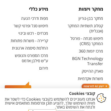
מחקר ויזמות
מידע כללי
מחקר בבן-גוריון
מפות ודרכי הגעה
קטלוג תשתיות המחקר
חיפוש סגל ופרטי קשר
(אנגלית)
מכרזים - רכש ובינוי
חיפוש מנחה - פורטל
קריירה - משרות פתוחות
המחקר (CRIS)
החלפת סיסמה ארגונית
מרכז יזמות 360
מרכז הספורט והנופש
BGN Technology
ע"ש סילבן אדמס
Transfer
חירום
פארק ההייטק
משרות אקדמיות
ייעוץ AI להרשמה
צרו קשר