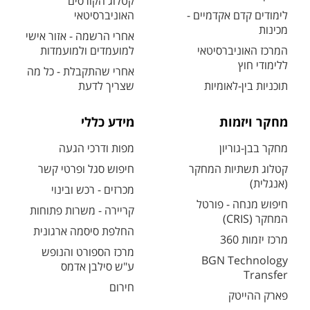
קטלוג הקורסים
לימודים קדם אקדמיים -
האוניברסיטאי
מכינות
אחרי הרשמה - אזור אישי
המרכז האוניברסיטאי
למועמדים ולמועמדות
ללימודי חוץ
אחרי שהתקבלת - כל מה
תוכניות בין-לאומיות
שצריך לדעת
מחקר ויזמות
מידע כללי
מחקר בבן-גוריון
מפות ודרכי הגעה
קטלוג תשתיות המחקר
חיפוש סגל ופרטי קשר
(אנגלית)
מכרזים - רכש ובינוי
חיפוש מנחה - פורטל
קריירה - משרות פתוחות
המחקר (CRIS)
החלפת סיסמה ארגונית
מרכז יזמות 360
מרכז הספורט והנופש
BGN Technology
ע"ש סילבן אדמס
Transfer
חירום
פארק ההייטק