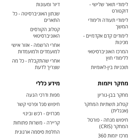
לימודי תואר שלישי -
דיור ומעונות
דוקטורט
שנתון האוניברסיטה - כל
לימודי תעודה ולימודי
התארים
המשך
קטלוג הקורסים
לימודים קדם אקדמיים -
האוניברסיטאי
מכינות
אחרי הרשמה - אזור אישי
המרכז האוניברסיטאי
למועמדים ולמועמדות
ללימודי חוץ
אחרי שהתקבלת - כל מה
תוכניות בין-לאומיות
שצריך לדעת
מחקר ויזמות
מידע כללי
מחקר בבן-גוריון
מפות ודרכי הגעה
קטלוג תשתיות המחקר
חיפוש סגל ופרטי קשר
(אנגלית)
מכרזים - רכש ובינוי
חיפוש מנחה - פורטל
קריירה - משרות פתוחות
המחקר (CRIS)
החלפת סיסמה ארגונית
מרכז יזמות 360