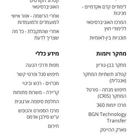
קטלוג הקורסים
לימודים קדם אקדמיים -
האוניברסיטאי
מכינות
אחרי הרשמה - אזור אישי
המרכז האוניברסיטאי
למועמדים ולמועמדות
ללימודי חוץ
אחרי שהתקבלת - כל מה
תוכניות בין-לאומיות
שצריך לדעת
מחקר ויזמות
מידע כללי
מחקר בבן-גוריון
מפות ודרכי הגעה
קטלוג תשתיות המחקר
חיפוש סגל ופרטי קשר
(אנגלית)
מכרזים - רכש ובינוי
חיפוש מנחה - פורטל
קריירה - משרות פתוחות
המחקר (CRIS)
החלפת סיסמה ארגונית
מרכז יזמות 360
מרכז הספורט והנופש
BGN Technology
ע"ש סילבן אדמס
Transfer
חירום
פארק ההייטק