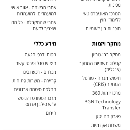
מכינות
אחרי הרשמה - אזור אישי
המרכז האוניברסיטאי
למועמדים ולמועמדות
ללימודי חוץ
אחרי שהתקבלת - כל מה
תוכניות בין-לאומיות
שצריך לדעת
מחקר ויזמות
מידע כללי
מחקר בבן-גוריון
מפות ודרכי הגעה
קטלוג תשתיות המחקר
חיפוש סגל ופרטי קשר
(אנגלית)
מכרזים - רכש ובינוי
חיפוש מנחה - פורטל
קריירה - משרות פתוחות
המחקר (CRIS)
החלפת סיסמה ארגונית
מרכז יזמות 360
מרכז הספורט והנופש
BGN Technology
ע"ש סילבן אדמס
Transfer
חירום
פארק ההייטק
משרות אקדמיות